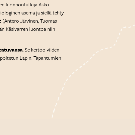
een luonnontutkija Asko
iologinen asema ja siellä tehty
t
(Antero Järvinen, Tuomas
ään Käsivarren luontoa niin
 katuvansa
. Se kertoo viiden
pi poltetun Lapin. Tapahtumien