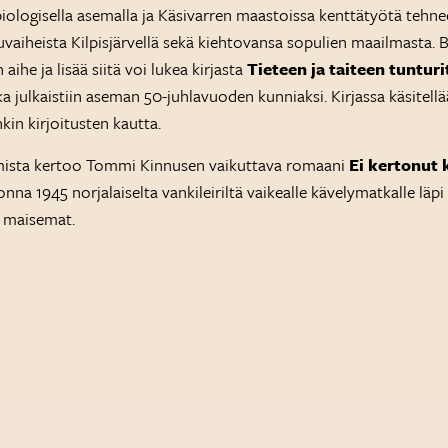
biologisella asemalla ja Käsivarren maastoissa kenttätyötä tehn
aiheista Kilpisjärvellä sekä kiehtovansa sopulien maailmasta. B
ihe ja lisää siitä voi lukea kirjasta
Tieteen ja taiteen tunturi
ka julkaistiin aseman 50-juhlavuoden kunniaksi. Kirjassa käsitell
nkin kirjoitusten kautta.
umista kertoo Tommi Kinnusen vaikuttava romaani
Ei kertonut
onna 1945 norjalaiselta vankileiriltä vaikealle kävelymatkalle lä
 maisemat.