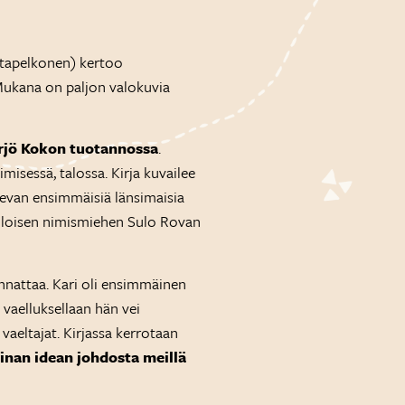
ntapelkonen) kertoo
 Mukana on paljon valokuvia
rjö Kokon tuotannossa
.
isessä, talossa. Kirja kuvailee
levan ensimmäisiä länsimaisia
silloisen nimismiehen Sulo Rovan
annattaa. Kari oli ensimmäinen
 vaelluksellaan hän vei
aeltajat. Kirjassa kerrotaan
rinan idean johdosta meillä