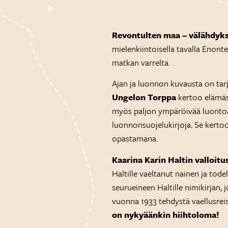
Revontulten maa – välähdyks
mielenkiintoisella tavalla Enont
matkan varrelta.
Ajan ja luonnon kuvausta on tarjol
Ungelon Torppa
kertoo elämäst
myös paljon ympäröivää luontoa
luonnonsuojelukirjoja. Se kerto
opastamana.
Kaarina Karin Haltin valloitu
Haltille vaeltanut nainen ja tod
seurueineen Haltille nimikirjan,
vuonna 1933 tehdystä vaellusrei
on nykyäänkin hiihtoloma!