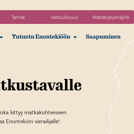
Tarinat
Vastuullisuus
Matkanjärjestäjille
Tutustu Enontekiöön
Saapuminen
tkustavalle
oka liittyy matkakohteeseen.
aa Enontekiön vierailijalle!