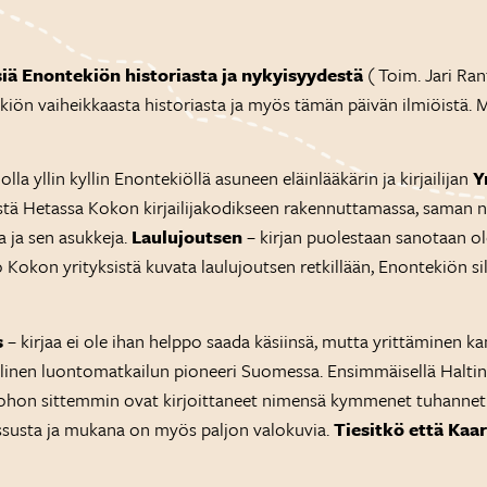
iä Enontekiön historiasta ja nykyisyydestä
( Toim. Jari Ra
ekiön vaiheikkaasta historiasta ja myös tämän päivän ilmiöistä.
la yllin kyllin Enontekiöllä asuneen eläinlääkärin ja kirjailijan
Y
ä Hetassa Kokon kirjailijakodikseen rakennuttamassa, saman nim
 ja sen asukkeja.
Laulujoutsen
– kirjan puolestaan sanotaan o
o Kokon yrityksistä kuvata laulujoutsen retkillään, Enontekiön 
s
– kirjaa ei ole ihan helppo saada käsiinsä, mutta yrittäminen k
ellinen luontomatkailun pioneeri Suomessa. Ensimmäisellä Haltin
 johon sittemmin ovat kirjoittaneet nimensä kymmenet tuhannet v
ssusta ja mukana on myös paljon valokuvia.
Tiesitkö että Kaa