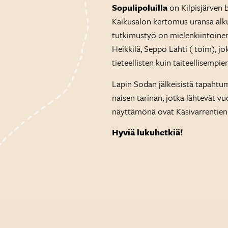
Sopulipoluilla
on Kilpisjärven 
Kaikusalon kertomus uransa alkuv
tutkimustyö on mielenkiintoinen a
Heikkilä, Seppo Lahti ( toim), jo
tieteellisten kuin taiteellisempie
Lapin Sodan jälkeisistä tapaht
naisen tarinan, jotka lähtevät vu
näyttämönä ovat Käsivarrentien
Hyviä lukuhetkiä!