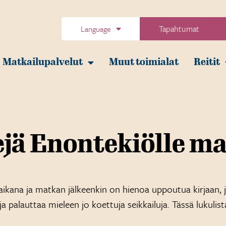
Tapahtumat
Language
Matkailupalvelut
Muut toimialat
Reitit
ejä Enontekiölle ma
ikana ja matkan jälkeenkin on hienoa uppoutua kirjaan, j
 ja palauttaa mieleen jo koettuja seikkailuja. Tässä lukulist